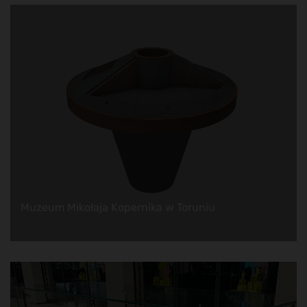
Muzeum Mikołaja Kopernika w Toruniu