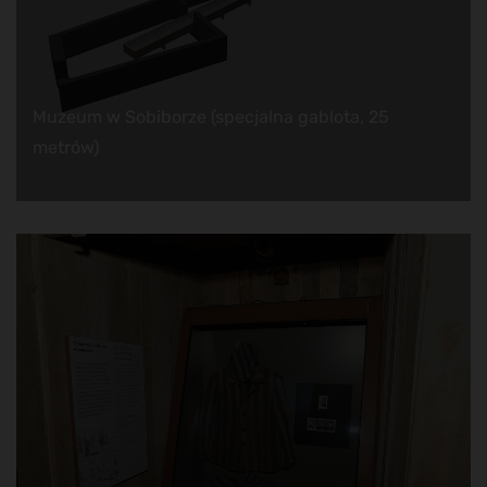
Muzeum w Sobiborze (specjalna gablota, 25
metrów)