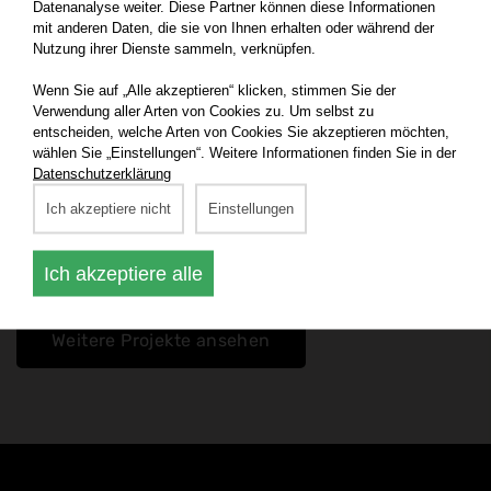
Datenanalyse weiter. Diese Partner können diese Informationen
mit anderen Daten, die sie von Ihnen erhalten oder während der
Nutzung ihrer Dienste sammeln, verknüpfen.
Fragen Sie nach einem
Wenn Sie auf „Alle akzeptieren“ klicken, stimmen Sie der
individuellen Angebot
Verwendung aller Arten von Cookies zu. Um selbst zu
entscheiden, welche Arten von Cookies Sie akzeptieren möchten,
wählen Sie „Einstellungen“. Weitere Informationen finden Sie in der
Wir entwerfen, fertigen und montieren Vitrinen für Ihre
Datenschutzerklärung
Ausstellung:
Ich akzeptiere nicht
Einstellungen
Ich akzeptiere alle
Kontaktieren Sie uns
Weitere Projekte ansehen