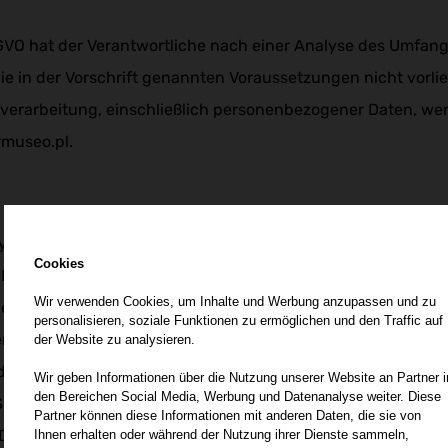
SGVO hat der Verantwortliche nach einer Analyse des Umfang
e in der Vorschrift genannten Voraussetzungen nicht vorli
verarbeitung, einschließlich personenbezogener Daten, wend
rmuseo.pl.
System der Website auf dem Gerät des Nutzers gespeichert
Cookies
 IT-Systemen externer Websites auf dem Gerät des Nutzers 
Wir verwenden Cookies, um Inhalte und Werbung anzupassen und zu
Geräten des Nutzers speichern können, wurden bewusst über
personalisieren, soziale Funktionen zu ermöglichen und den Traffic auf
n, auf der Website platziert
der Website zu analysieren.
d einer Sitzung eines bestimmten Geräts von der Website a
Wir geben Informationen über die Nutzung unserer Website an Partner i
den Bereichen Social Media, Werbung und Datenanalyse weiter. Diese
itzung werden die Dateien vom Gerät des Benutzers gelösc
Partner können diese Informationen mit anderen Daten, die sie von
 Dienst auf dem Gerät des Nutzers gespeichert und gelesen 
Ihnen erhalten oder während der Nutzung ihrer Dienste sammeln,